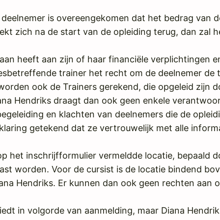
deelnemer is overeengekomen dat het bedrag van de 
kt zich na de start van de opleiding terug, dan zal 
n heeft aan zijn of haar financiële verplichtingen en
t desbetreffende trainer het recht om de deelnemer d
rden ook de Trainers gerekend, die opgeleid zijn do
na Hendriks draagt dan ook geen enkele verantwoordi
begeleiding en klachten van deelnemers die de opleidi
aring getekend dat ze vertrouwelijk met alle inform
op het inschrijfformulier vermeldde locatie, bepaald 
t worden. Voor de cursist is de locatie bindend boven 
na Hendriks. Er kunnen dan ook geen rechten aan 
hiedt in volgorde van aanmelding, maar Diana Hendrik