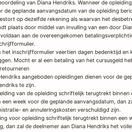
n beoordeling van Diana Hendriks. Wanneer de opleidi
or de geplande aanvangsdatum van de opleiding beric
estort op dezelfde rekening als waarvan het desbetr
dt plaats door middel van invulling van een door Di
t is voldaan aan de overeengekomen betalingsverplic
hrijfformulier.
het inschrijfformulier veertien dagen bedenktijd en k
en. Mocht er al een betaling van het cursusgeld he
 retourneren
Hendriks aangeboden opleidingen dienen voor de ge
ndriks te zijn.
ding van de opleiding schriftelijk terugtrekt binn
dan een week voor die geplande aanvangsdatum, dan 
stratie- en annuleringskosten verschuldigd zijn.
ing voor opleiding schriftelijk terugtrekt binnen een
, dan zal de deelnemer aan Diana Hendriks het volle