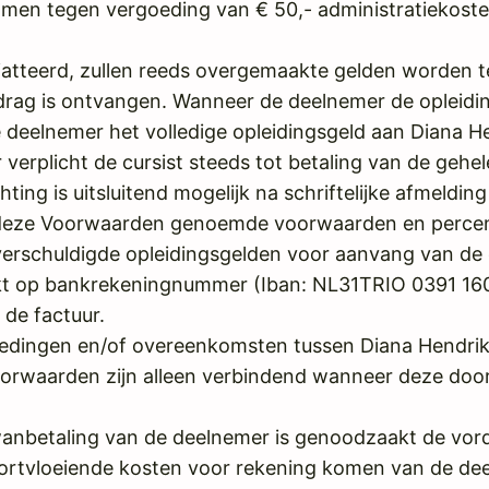
 men tegen vergoeding van € 50,- administratiekoste
iatteerd, zullen reeds overgemaakte gelden worden t
rag is ontvangen. Wanneer de deelnemer de opleiding
e deelnemer het volledige opleidingsgeld aan Diana H
er verplicht de cursist steeds tot betaling van de g
hting is uitsluitend mogelijk na schriftelijke afmeld
an deze Voorwaarden genoemde voorwaarden en perce
verschuldigde opleidingsgelden voor aanvang van de
t op bankrekeningnummer (Iban: NL31TRIO 0391 160
de factuur.
iedingen en/of overeenkomsten tussen Diana Hendriks
rwaarden zijn alleen verbindend wanneer deze door D
anbetaling van de deelnemer is genoodzaakt de vorde
voortvloeiende kosten voor rekening komen van de dee