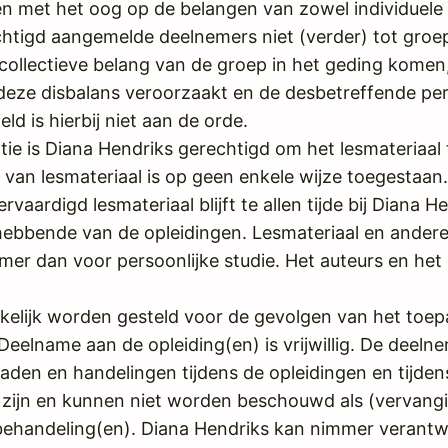
en met het oog op de belangen van zowel individuele
htigd aangemelde deelnemers niet (verder) tot groep
t collectieve belang van de groep in het geding komen
 deze disbalans veroorzaakt en de desbetreffende pe
eld is hierbij niet aan de orde.
tie is Diana Hendriks gerechtigd om het lesmateriaal 
van lesmateriaal is op geen enkele wijze toegestaan
rvaardigd lesmateriaal blijft te allen tijde bij Diana H
hebbende van de opleidingen. Lesmateriaal en ander
er dan voor persoonlijke studie. Het auteurs en het
kelijk worden gesteld voor de gevolgen van het toep
Deelname aan de opleiding(en) is vrijwillig. De deeln
daden en handelingen tijdens de opleidingen en tijden
zijn en kunnen niet worden beschouwd als (vervang
 behandeling(en). Diana Hendriks kan nimmer verantw